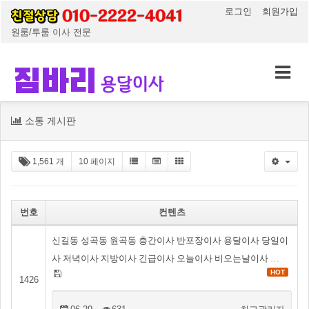
로그인
회원가입
원룸/투룸 이사 전문
목
소통 게시판
록
1,561 개
10 페이지
번호
컨텐츠
신길동 성곡동 원곡동 층간이사 반포장이사 용달이사 당일이
사 저녁이사 지방이사 긴급이사 오늘이사 비오는날이사 …
HOT
1426