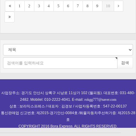
1
2
3
4
5
6
7
8
9
10
검색
사업장주소: 경기도 안산시 상록구 시낭로 11상가 102 (월피동). 대표번호: 031-480-
2482. Mobilel: 010-2222-4041. E-mail:
rokgg777@naver.com
상호 : 보라익스프레스 / 대표자 : 김경보 / 사업자등록번호 : 547-22-00137
통신판매업 신고번호: 제2015-경기안산-0084호 /화물자동차주선허가증: 제2015-28
호
COPYRIGHT 2016 Bora Express. ALL RIGHTS RESERVED.